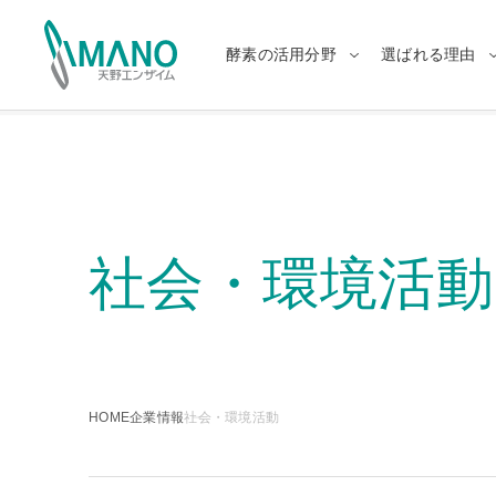
酵素の活用分野
選ばれる理由
酵素の活用分野トップ
選ばれる理由トップ
日本語
Engl
中文
แบบไ
社会・環境活動
食品
日本の酵素メーカー
メデ
最適
HOME
企業情報
社会・環境活動