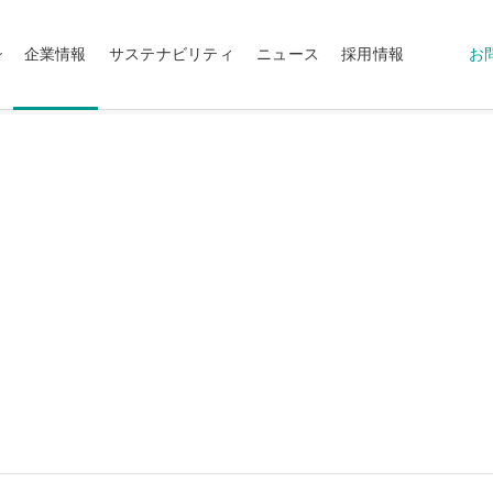
企業情報
サステナビリティ
ニュース
採用情報
お
ish（US）
English（UK）
ทย
Tiếng Việt
ィカル
ソリューションの提供
グリーンケミストリー
テーラーメイド