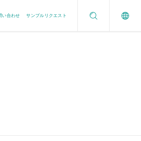
問い合わせ
サンプルリクエスト
Español
酵素名一覧
信頼できる品質保証
酵素アプリケーションスタジオ