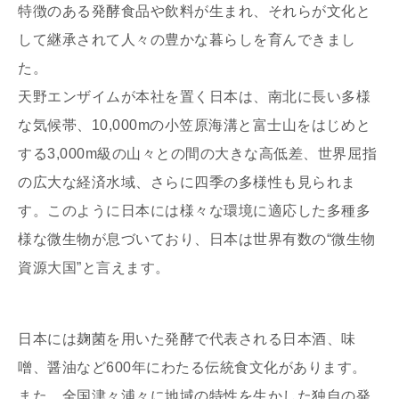
特徴のある発酵食品や飲料が生まれ、それらが文化と
して継承されて人々の豊かな暮らしを育んできまし
た。
天野エンザイムが本社を置く日本は、南北に長い多様
な気候帯、10,000mの小笠原海溝と富士山をはじめと
する3,000m級の山々との間の大きな高低差、世界屈指
の広大な経済水域、さらに四季の多様性も見られま
す。このように日本には様々な環境に適応した多種多
様な微生物が息づいており、日本は世界有数の“微生物
資源大国”と言えます。
日本には麹菌を用いた発酵で代表される日本酒、味
噌、醤油など600年にわたる伝統食文化があります。
また、全国津々浦々に地域の特性を生かした独自の発