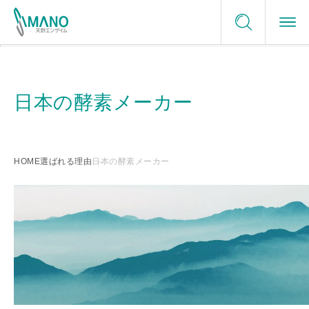
ご利用にあたって
酵素の活用分野
お問い合わせ
プライバシーポリシー
日本の酵素メーカー
酵素の活用分野トップ
サイトマップ
選ばれる理由
サンプルリクエスト
食品
選ばれる理由トップ
企業情報
HOME
選ばれる理由
日本の酵素メーカー
メディカル
日本の酵素メーカー
サステナビリティ
グリーンケミストリー
最適ソリューションの提供
ニュース
酵素名一覧
テーラーメイド
採用情報
信頼できる品質保証