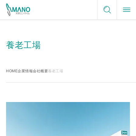
ご利用にあたって
酵素の活用分野
お問い合わせ
プライバシーポリシー
養老工場
酵素の活用分野トップ
サイトマップ
選ばれる理由
サンプルリクエスト
食品
選ばれる理由トップ
企業情報
HOME
企業情報
会社概要
養老工場
メディカル
日本の酵素メーカー
サステナビリティ
グリーンケミストリー
最適ソリューションの提供
ニュース
酵素名一覧
テーラーメイド
採用情報
信頼できる品質保証