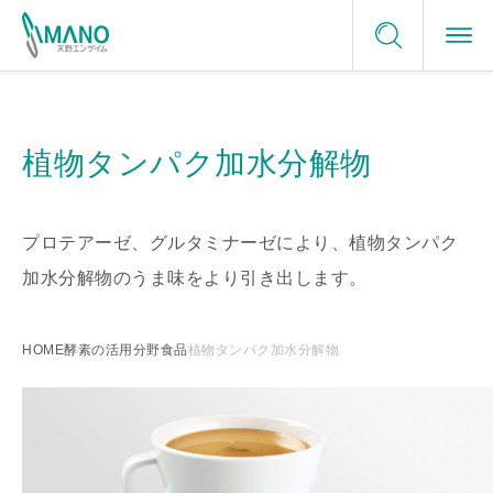
ご利用にあたって
酵素の活用分野
お問い合わせ
プライバシーポリシー
植物タンパク加水分解物
酵素の活用分野トップ
サイトマップ
選ばれる理由
サンプルリクエスト
食品
選ばれる理由トップ
企業情報
プロテアーゼ、グルタミナーゼにより、植物タンパク
加水分解物のうま味をより引き出します。
メディカル
日本の酵素メーカー
サステナビリティ
グリーンケミストリー
HOME
酵素の活用分野
食品
植物タンパク加水分解物
最適ソリューションの提供
ニュース
酵素名一覧
テーラーメイド
採用情報
信頼できる品質保証