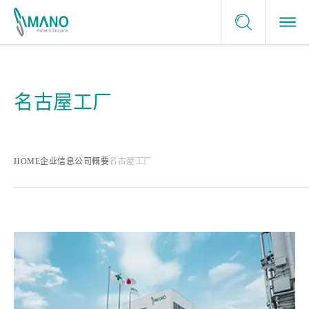
服务条款
酶制剂应用领域
咨询我们
隐私政策
名古屋工厂
酶制剂应用领域
网站地图
选择我们的理由
申请样品
食品
选择我们的理由
企业信息
careers
HOME
企业信息
公司概要
名古屋工厂
健康、医疗
日本的酶制剂生产商
最新消息
绿色化学
提供最佳的解决方案
量身定制的服务
值得信任的品质保证