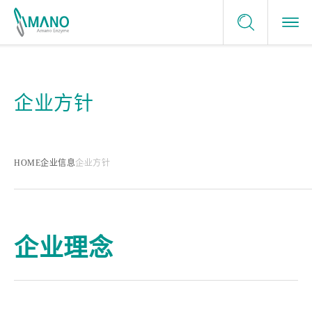
服务条款
酶制剂应用领域
咨询我们
隐私政策
企业方针
酶制剂应用领域
网站地图
选择我们的理由
申请样品
食品
选择我们的理由
企业信息
careers
HOME
企业信息
企业方针
健康、医疗
日本的酶制剂生产商
最新消息
绿色化学
提供最佳的解决方案
企业理念
量身定制的服务
值得信任的品质保证