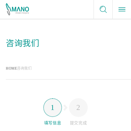
服务条款
酶制剂应用领域
咨询我们
隐私政策
咨询我们
酶制剂应用领域
网站地图
选择我们的理由
申请样品
食品
选择我们的理由
企业信息
careers
HOME
咨询我们
健康、医疗
日本的酶制剂生产商
最新消息
绿色化学
提供最佳的解决方案
1
2
量身定制的服务
填写信息
提交完成
值得信任的品质保证