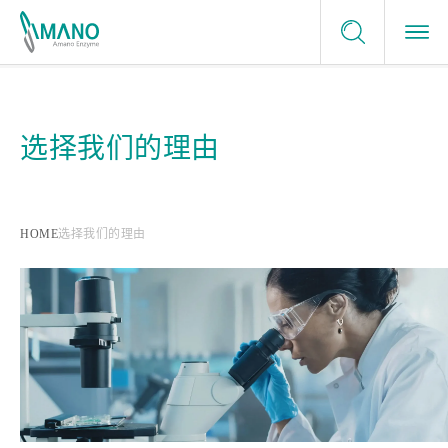
服务条款
酶制剂应用领域
咨询我们
隐私政策
选择我们的理由
酶制剂应用领域
网站地图
选择我们的理由
申请样品
食品
选择我们的理由
企业信息
careers
HOME
选择我们的理由
健康、医疗
日本的酶制剂生产商
最新消息
绿色化学
提供最佳的解决方案
量身定制的服务
值得信任的品质保证