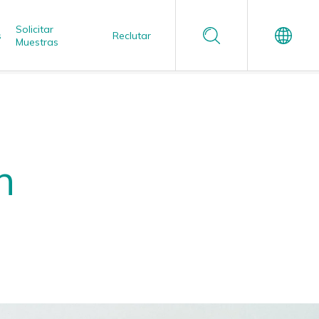
Solicitar
s
Reclutar
Muestras
Español
Garantía de Calidad Confiable
n
Estudio de Aplicación
Enzimática