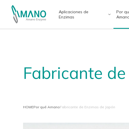
Aplicaciones de
Por q
Enzimas
Aman
Aplicaciones de Enzimas
Por qué Amano
日本語
Engl
中文
แบบไ
Fabricante de
Productos Alimenticios
Fabricante de Enzimas de Japón
Salud
Prove
HOME
Por qué Amano
Fabricante de Enzimas de Japón