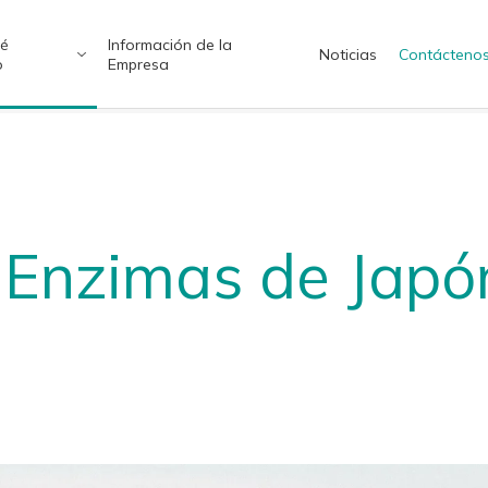
ué
Información de la
Noticias
Contácteno
o
Empresa
ish（US）
English（UK）
ทย
Tiếng Việt
 Enzimas de Japó
 y Medicina
emos Soluciones Óptimas
Química Verde y Sostenible
Soluciones a Medida