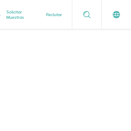
Solicitar
s
Reclutar
Muestras
Español
Garantía de Calidad Confiable
Estudio de Aplicación
Enzimática