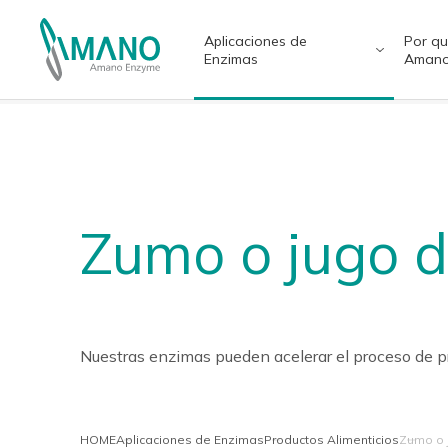
Aplicaciones de
Por q
Enzimas
Aman
Aplicaciones de Enzimas
Por qué Amano
日本語
Engl
中文
แบบไ
Zumo o jugo d
Productos Alimenticios
Fabricante de Enzimas de Japón
Salud
Prove
Nuestras enzimas pueden acelerar el proceso de pr
HOME
Aplicaciones de Enzimas
Productos Alimenticios
Zumo o 