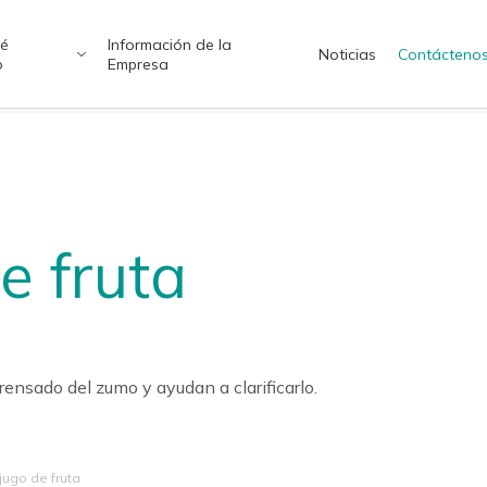
ué
Información de la
Noticias
Contácteno
o
Empresa
ish（US）
English（UK）
ทย
Tiếng Việt
e fruta
 y Medicina
emos Soluciones Óptimas
Química Verde y Sostenible
Soluciones a Medida
ensado del zumo y ayudan a clarificarlo.
jugo de fruta