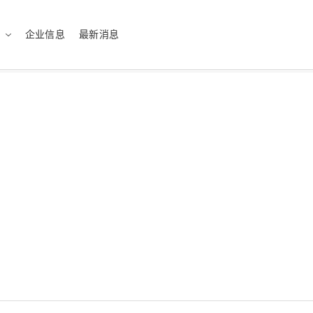
企业信息
最新消息
sh（US）
English（UK）
ทย
Tiếng Việt
医疗
最佳的解决方案
绿色化学
量身定制的服务