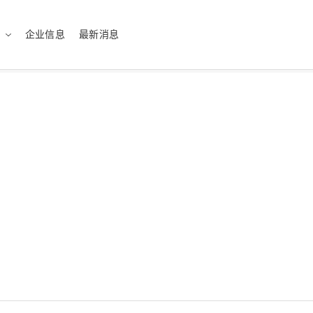
企业信息
最新消息
sh（US）
English（UK）
ทย
Tiếng Việt
医疗
最佳的解决方案
绿色化学
量身定制的服务