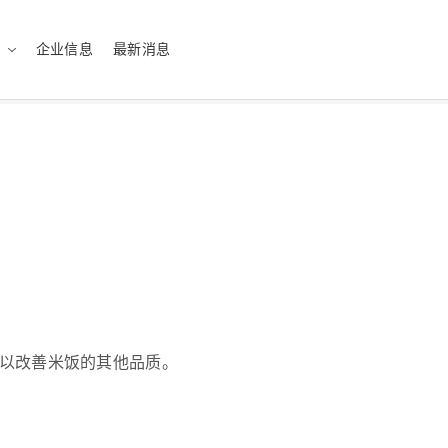
企业信息
最新消息
sh（US）
English（UK）
ทย
Tiếng Việt
医疗
最佳的解决方案
绿色化学
量身定制的服务
可以改善米饭的其他品质。