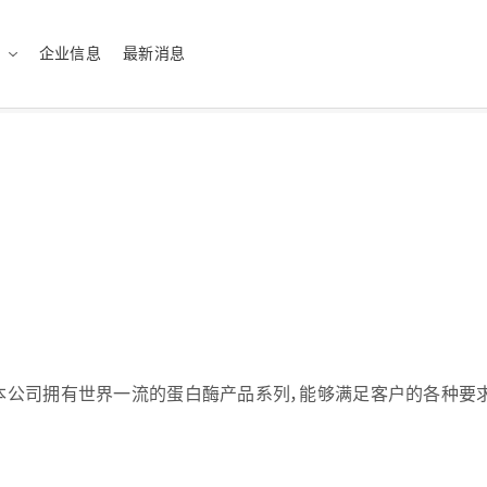
企业信息
最新消息
sh（US）
English（UK）
ทย
Tiếng Việt
医疗
最佳的解决方案
绿色化学
量身定制的服务
本公司拥有世界一流的蛋白酶产品系列，能够满足客户的各种要求