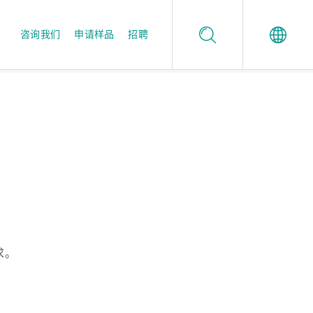
咨询我们
申请样品
招聘
Español
值得信任的品质保证
酶制剂应用工作室
。