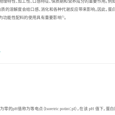
物理特性、加工性、口感特征、保质期和营养成分的重要作用。例
白质的溶解度会给口感、消化和各种代谢反应带来影响。因此，蛋
1)
为功能性配料的使用具有重要影响
。
件
称为等电点（Isoretric potint：pI），在该 pH 值下，